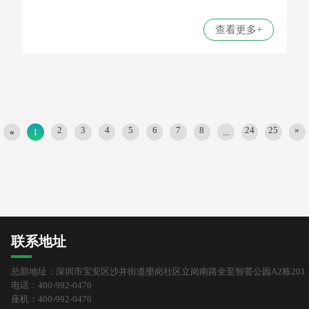
查看更多+
2
3
4
5
6
7
8
24
25
»
«
1
...
联系地址
总部地址：深圳市宝安区沙井街道壆岗社区立岗南路全至智荟公园A2栋201
电话：400-992-0476
座机：400-992-0476