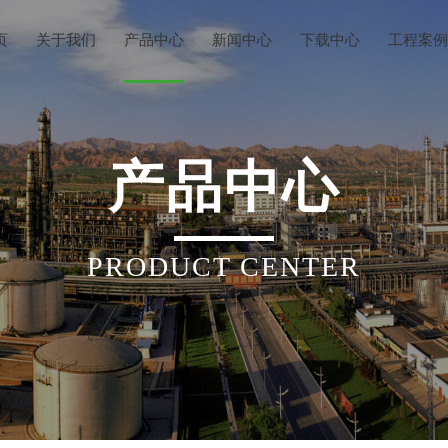
页
关于我们
产品中心
新闻中心
下载中心
工程案例
产品中心
PRODUCT CENTER