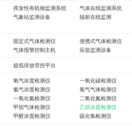
挥发性有机物监测系统
气体在线监测系统
气象站监测设备
辐射在线监测
固定式气体检测仪
便携式气体检测仪
气体报警控制主机
应急监测设备
超低排放管控平台
氧气浓度检测仪
一氧化碳检测仪
氯气浓度检测仪
氢气气体检测仪
一氧化氮检测仪
二氧化氮检测仪
甲烷气体检测仪
乙烷浓度检测仪
甲醛浓度检测仪
硫化氢检测仪