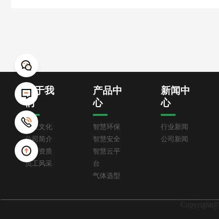
关于我
产品中
新闻中
们
心
心
企业文化
智慧环保
行业新闻
公司简介
智慧安全
公司新闻
荣誉资质
智慧云平
员工风采
台
气体选型
Copyrig