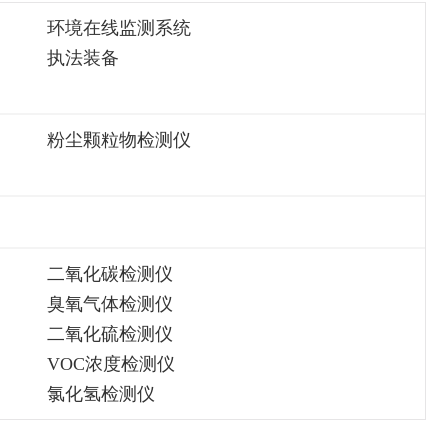
环境在线监测系统
执法装备
粉尘颗粒物检测仪
二氧化碳检测仪
臭氧气体检测仪
二氧化硫检测仪
VOC浓度检测仪
氯化氢检测仪