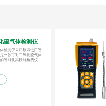
化硫气体检测仪
体检测仪采用原装进口智
是一款可对二氧化硫气体
的智能化高性能检测仪