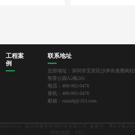
工程案
联系地址
例
总部地址：深圳市宝安区沙井街道壆岗社
智荟公园A2栋201
电话：400-992-0476
座机：400-992-0476
邮箱：ruianhj@163.com
ht@2020-2024 深圳市睿安环境科技有限公司 备案号：粤ICP备20200
网站地图
TXT