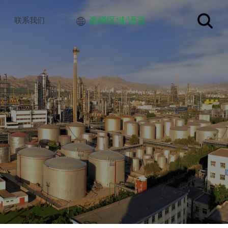
选择区域/语言
联系我们