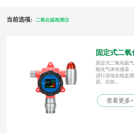
当前选项:
二氧化硫检测仪
固定式二氧
固定式二氧化硫气
能化气体传感器，
进行连续在线监测
器。目前...
查看更多+